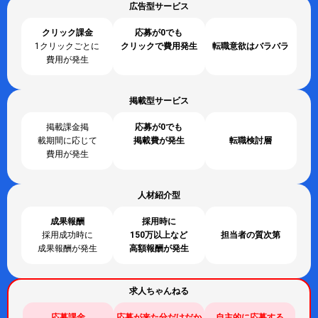
広告型サービス
クリック課金
応募が0でも
1クリックごとに
クリックで費用発生
転職意欲はバラバラ
費用が発生
掲載型サービス
掲載課金
掲
応募が0でも
載期間に応じて
掲載費が発生
転職検討層
費用が発生
人材紹介型
成果報酬
採用時に
採用成功時に
150万以上など
担当者の質次第
成果報酬が発生
高額報酬が発生
求人ちゃんねる
応募課金
応募が来た分だけだか
自主的に応募する